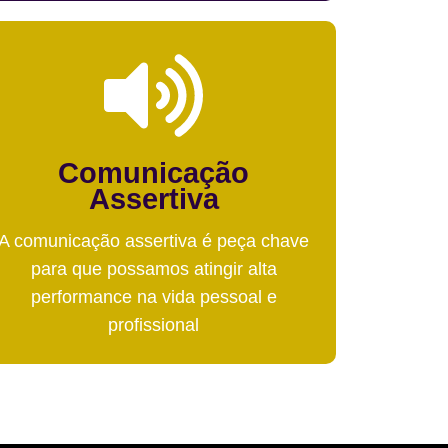
Comunicação
Assertiva
A comunicação assertiva é peça chave
para que possamos atingir alta
performance na vida pessoal e
profissional