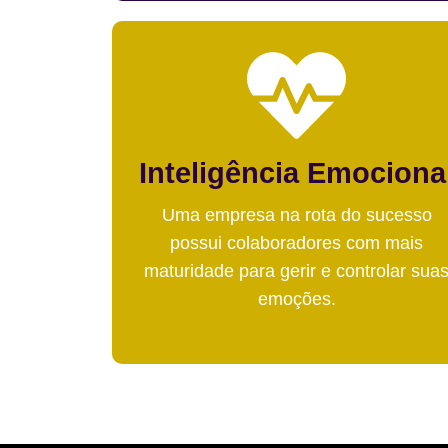
Inteligência Emociona
Uma empresa na rota do sucesso
possui colaboradores com mais
maturidade para gerir e controlar sua
emoções.