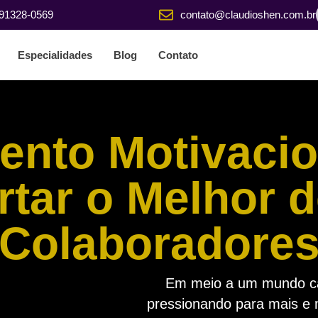
 91328-0569
contato@claudioshen.com.br
Especialidades
Blog
Contato
ento Motivacio
tar o Melhor 
Colaboradore
Em meio a um mundo ca
pressionando para mais e m