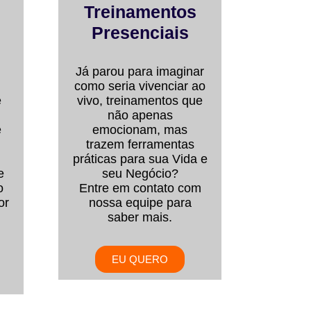
Treinamentos
Presenciais
Já parou para imaginar
como seria vivenciar ao
e
vivo, treinamentos que
não apenas
e
emocionam, mas
trazem ferramentas
práticas para sua Vida e
e
seu Negócio?
o
Entre em contato com
or
nossa equipe para
saber mais.
EU QUERO