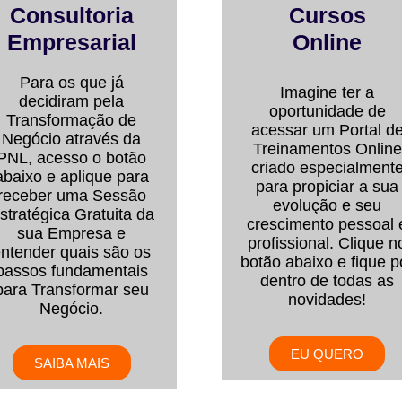
Consultoria
Cursos
Empresarial
Online
Para os que já
Imagine ter a
decidiram pela
oportunidade de
Transformação de
acessar um Portal d
Negócio através da
Treinamentos Online
PNL, acesso o botão
criado especialment
abaixo e aplique para
para propiciar a sua
receber uma Sessão
evolução e seu
stratégica Gratuita da
crescimento pessoal 
sua Empresa e
profissional. Clique n
ntender quais são os
botão abaixo e fique p
passos fundamentais
dentro de todas as
para Transformar seu
novidades!
Negócio.
EU QUERO
SAIBA MAIS