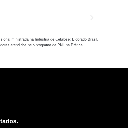
onal ministrada na Indústria de Celulose: Eldorado Brasil.
Neste evento 
dores atendidos pelo programa de PNL na Prática.
tados.